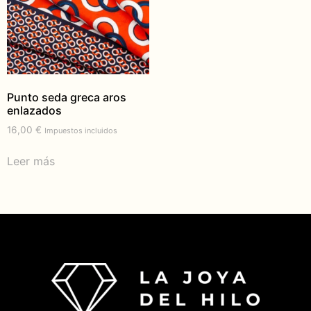
Punto seda greca aros
enlazados
16,00
€
Impuestos incluidos
Leer más