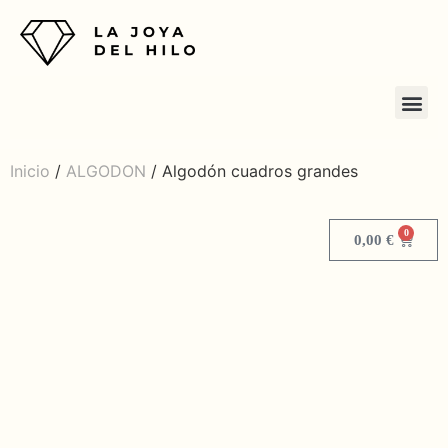
Inicio
/
ALGODON
/ Algodón cuadros grandes
0
0,00
€