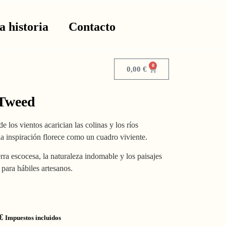
a historia
Contacto
0
0,00
€
 Tweed
 los vientos acarician las colinas y los ríos
la inspiración florece como un cuadro viviente.
erra escocesa, la naturaleza indomable y los paisajes
para hábiles artesanos.
€
Impuestos incluidos