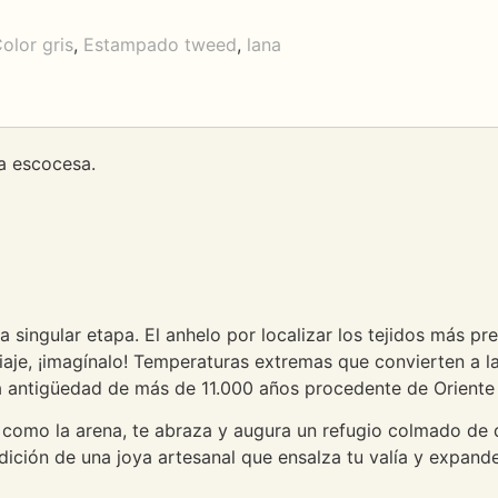
olor gris
,
Estampado tweed
,
lana
a escocesa.
 singular etapa. El anhelo por localizar los tejidos más pre
viaje, ¡imagínalo! Temperaturas extremas que convierten a l
na antigüedad de más de 11.000 años procedente de Oriente
sa como la arena, te abraza y augura un refugio colmado de 
dición de una joya artesanal que ensalza tu valía y expand