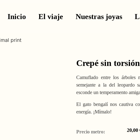
Inicio
El viaje
Nuestras joyas
L
imal print
Crepé sin torsió
Camuflado entre los árboles 
semejante a la del leopardo s
esconde un temperamento amigab
El gato bengalí nos cautiva c
energía. ¡Mímalo!
20,00
Precio metro: