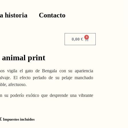
a historia
Contacto
0
0,00
€
n animal print
nos vigila el gato de Bengala con su apariencia
alvaje. El efecto perlado de su pelaje manchado
le, afectuoso.
on su poderío exótico que desprende una vibrante
€
Impuestos incluidos